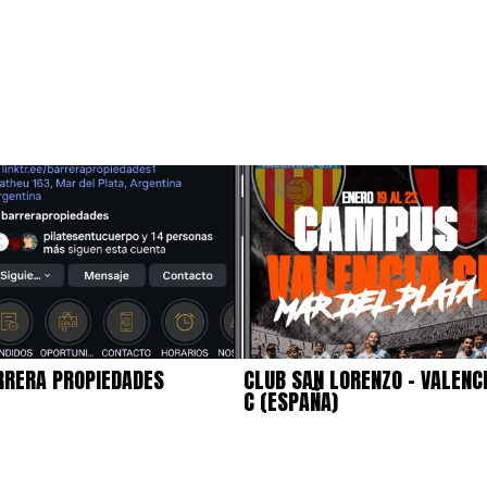
RRERA PROPIEDADES
CLUB SAN LORENZO – VALENCI
C (ESPAÑA)
RKETING DIGITAL
,
MARKETING DIGITAL
,
LICIDAD - PAID MEDIA -
PUBLICIDAD - PAID MEDIA -
TA ADS