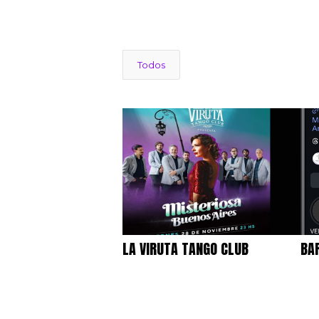
Todos
LA VIRUTA TANGO CLUB
BA
CONSULTORÍA ESTRATEGICA
,
MA
MARKETING DIGITAL
,
PUB
PUBLICIDAD - PAID MEDIA -
ME