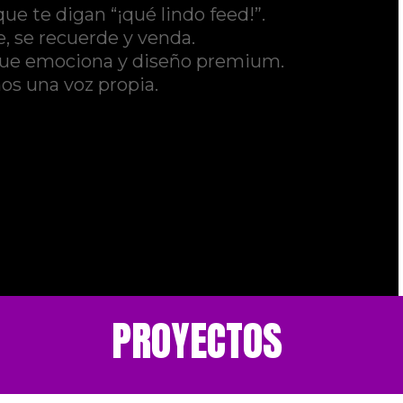
e te digan “¡qué lindo feed!”.
 se recuerde y venda.
 que emociona y diseño premium.
s una voz propia.
PROYECTOS