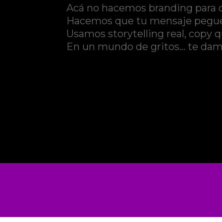
Acá no hacemos branding para qu
Hacemos que tu mensaje pegue,
Usamos storytelling real, copy
En un mundo de gritos… te damo